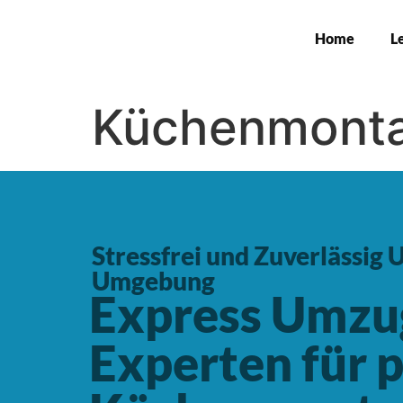
Home
L
Küchenmont
Stressfrei und Zuverlässig
Umgebung
Express Umzug
Experten für p