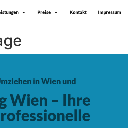
eistungen
Preise
Kontakt
Impressum
age
 Umziehen in Wien und
 Wien – Ihre
rofessionelle