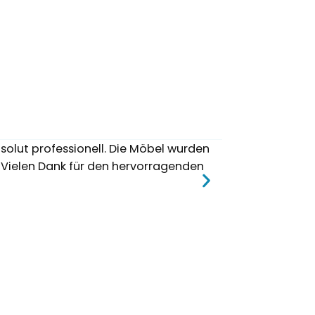
Marí
olut professionell. Die Möbel wurden
Ich bin äußerst 
 Vielen Dank für den hervorragenden
und zuverlässig.
richtigen Adress