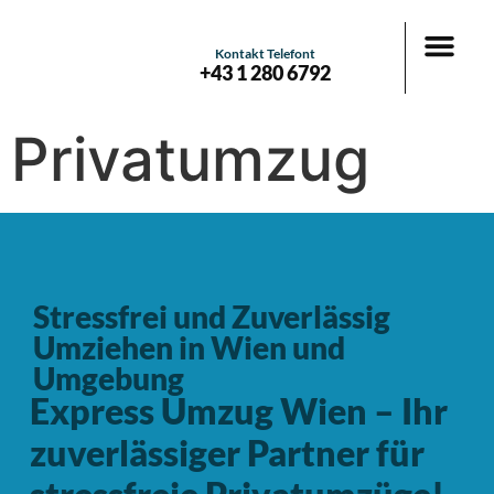
Kontakt Telefont
+43 1 280 6792
Privatumzug
Stressfrei und Zuverlässig
Umziehen in Wien und
Umgebung
Express Umzug Wien – Ihr
zuverlässiger Partner für