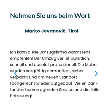
Nehmen Sie uns beim Wort
Marko Jovanović, Tirol
Ich kann diese Umzugsfirma wärmstens
Ich 
empfehlen! Der Umzug verlief pünktlich,
Unte
schnell und absolut professionell. Die Möbel
nett
wurden sorgfältig demontiert, sicher
komp
verpackt und am neuen Standort
reibu
fachgerecht wieder aufgebaut. Vielen Dank
Umzu
für den hervorragenden Service und die tolle
Umzu
Betreuung!
Best